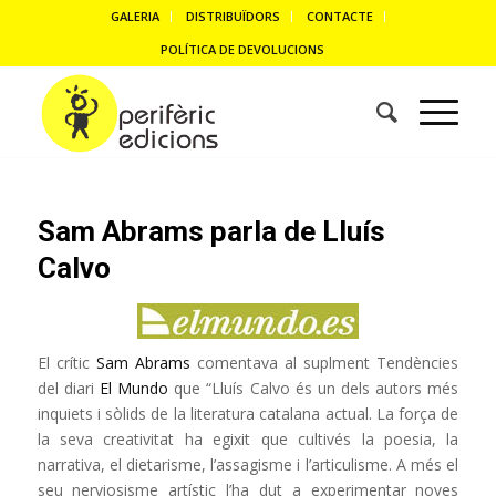
GALERIA
DISTRIBUÏDORS
CONTACTE
POLÍTICA DE DEVOLUCIONS
Sam Abrams parla de Lluís
Calvo
El crític
Sam Abrams
comentava al suplment Tendències
del diari
El Mundo
que “Lluís Calvo és un dels autors més
inquiets i sòlids de la literatura catalana actual. La força de
la seva creativitat ha egixit que cultivés la poesia, la
narrativa, el dietarisme, l’assagisme i l’articulisme. A més el
seu nerviosisme artístic l’ha dut a experimentar noves