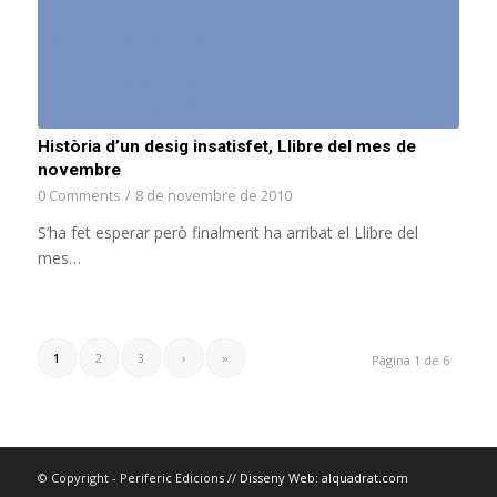
Història d’un desig insatisfet, Llibre del mes de
novembre
0 Comments
/
8 de novembre de 2010
S’ha fet esperar però finalment ha arribat el Llibre del
mes…
1
2
3
›
»
Pàgina 1 de 6
© Copyright - Periferic Edicions //
Disseny Web: alquadrat.com