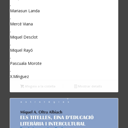
,
Mariasun Landa
,
Mercé Viana
,
Miquel Desclot
,
Miquel Rayó
,
Pascuala Morote
,
X.Mínguez
Afegeix a la cistella
Mostrar detalls