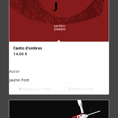
Càntic d’ombres
14.00
€
Autor
Jaume Pont
Afegeix a la cistella
Mostrar detalls