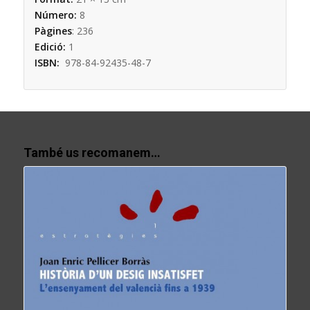
Número:
8
Pàgines
:
236
Edició:
1
ISBN:
978-84-92435-48-7
També us recomanem…