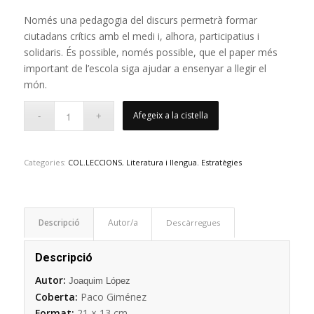
Només una pedagogia del discurs permetrà formar
ciutadans crítics amb el medi i, alhora, participatius i
solidaris. És possible, només possible, que el paper més
important de l’escola siga ajudar a ensenyar a llegir el
món.
Afegeix a la cistella
Categories:
COL.LECCIONS
,
Literatura i llengua. Estratègies
Descripció
Descàrregues
Descripció
Autor:
Joaquim López
Coberta:
Paco Giménez
Format:
21
× 13 cm