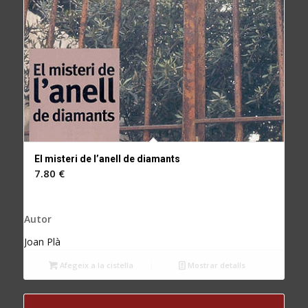
El misteri de l’anell de diamants
7.80
€
Autor
Joan Plà
Afegeix a la cistella
Mostrar detalls