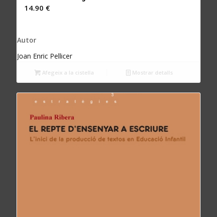
14.90
€
Autor
Joan Enric Pellicer
Afegeix a la cistella
Mostrar detalls