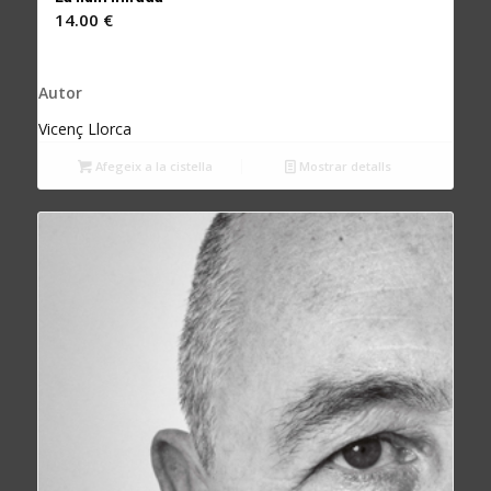
14.00
€
Autor
Vicenç Llorca
Afegeix a la cistella
Mostrar detalls