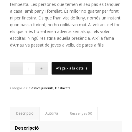
tempesta. Les persones que temen el seu pas es tanquen
a casa, amb pany i forrellat. És millor no guaitar per forat
ni per finestra. Els que l’han vist de lluny, només un instant
quan passa furient, no ho oblidaran mai. Al voltant del foc
els que més ho entenen adverteixen als qui els volen
escoltar. Ningú resistiria aquella presència. Així la fama
d’Arnau va passat de joves a vells, de pares a fills.
Afegeix a la cistella
Categories:
Clàssics juvenils
,
Destacats
Descripció
Ressenyes (0)
Descripció