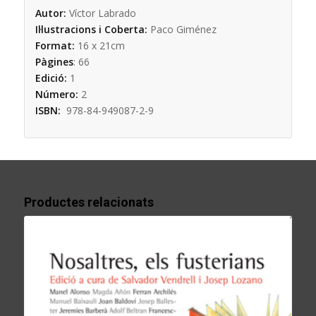
Autor:
Víctor Labrado
Il·lustracions i Coberta:
Paco Giménez
Format:
16 x 21cm
Pàgines
:
66
Edició:
1
Número:
2
ISBN:
978-84-949087-2-9
Productes relacionats