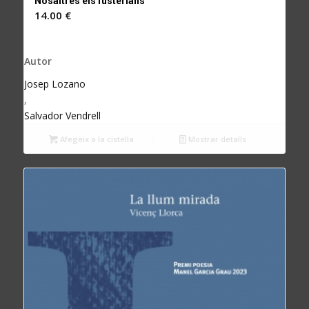
Nosaltres els fusterians
14.00
€
Autor
Josep Lozano
,
Salvador Vendrell
Afegeix a la cistella
Mostrar detalls