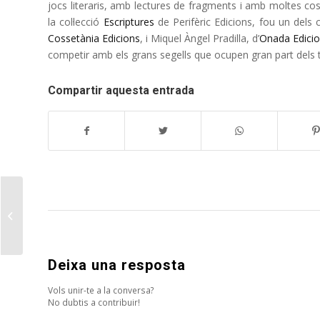
jocs literaris, amb lectures de fragments i amb moltes co
la col·lecció
Escriptures
de Perifèric Edicions, fou un dels c
Cossetània Edicions
, i Miquel Àngel Pradilla, d’
Onada Edici
competir amb els grans segells que ocupen gran part dels taul
Compartir aquesta entrada
Presentació del llibre
L’espectre d’Àngela
d’Albert Hernàndez i
Xu...
Deixa una resposta
Vols unir-te a la conversa?
No dubtis a contribuir!