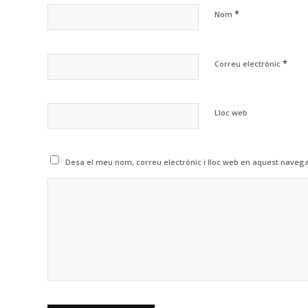
*
Nom
*
Correu electrònic
Lloc web
Desa el meu nom, correu electrònic i lloc web en aquest naveg