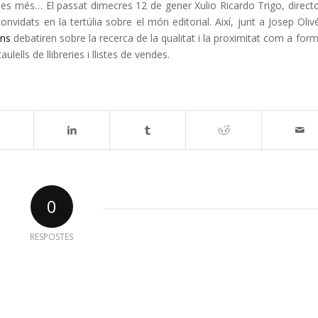
ses més… El passat dimecres 12 de gener Xulio Ricardo Trigo, direct
onvidats en la tertúlia sobre el món editorial. Així, junt a Josep Oliv
ons
debatiren sobre la recerca de la qualitat i la proximitat com a for
ells de llibreries i llistes de vendes.
0
RESPOSTES