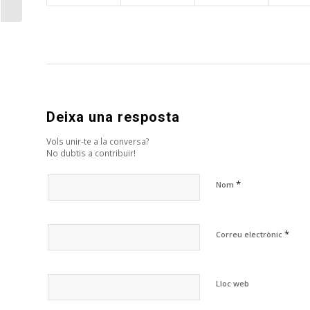
Deixa una resposta
Vols unir-te a la conversa?
No dubtis a contribuir!
*
Nom
*
Correu electrònic
Lloc web