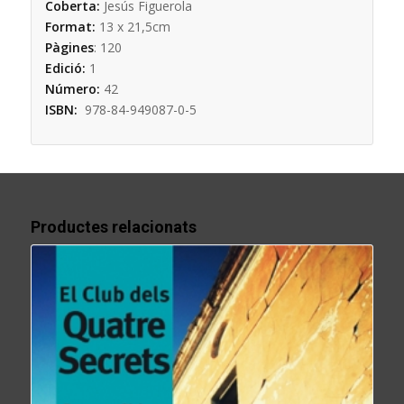
Coberta:
Jesús Figuerola
Format:
13 x 21,5cm
Pàgines
:
120
Edició:
1
Número:
42
ISBN:
978-84-949087-0-5
Productes relacionats