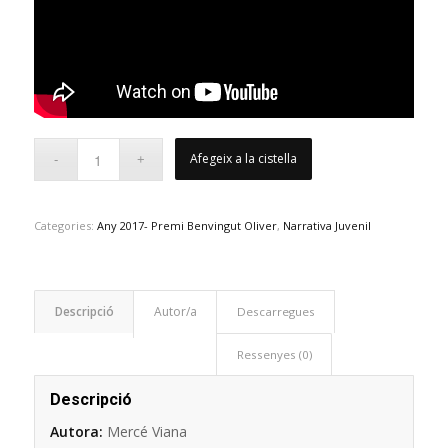
Afegeix a la cistella
Categories:
Any 2017- Premi Benvingut Oliver
,
Narrativa Juvenil
Descripció
Descarregues
Ressenyes (0)
Descripció
Autora:
Mercé Viana