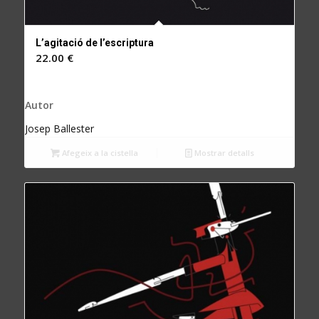
L’agitació de l’escriptura
22.00
€
Autor
Josep Ballester
Afegeix a la cistella
Mostrar detalls