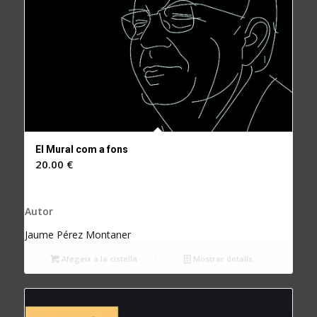
El Mural com a fons
20.00
€
Autor
Jaume Pérez Montaner
Afegeix a la cistella
Mostrar detalls