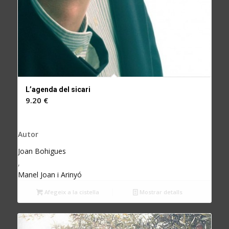
L’agenda del sicari
9.20
€
Autor
Joan Bohigues
,
Manel Joan i Arinyó
Afegeix a la cistella
Mostrar detalls