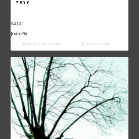
7.80
€
Autor
Joan Plà
Afegeix a la cistella
Mostrar detalls