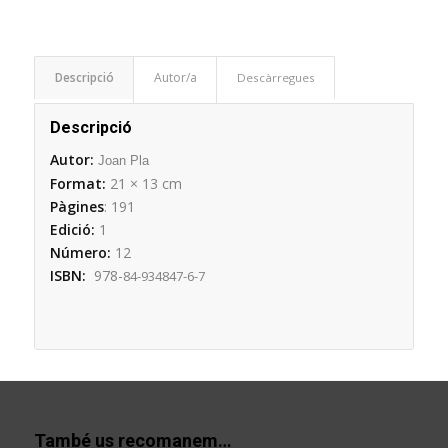
Descripció
Descàrregues
Descripció
Autor:
Joan Pla
Format:
21
× 13 cm
Pàgines
: 191
Edició:
1
Número:
12
ISBN:
978-
84-
934847-6-7
També us recomanem…