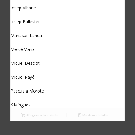
,
Josep Albanell
,
Josep Ballester
,
Mariasun Landa
,
Mercé Viana
,
Miquel Desclot
,
Miquel Rayó
,
Pascuala Morote
,
X.Mínguez
Afegeix a la cistella
Mostrar detalls