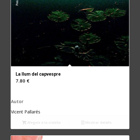
La llum del capvespre
7.80
€
Autor
Vicent Pallarés
Afegeix a la cistella
Mostrar detalls