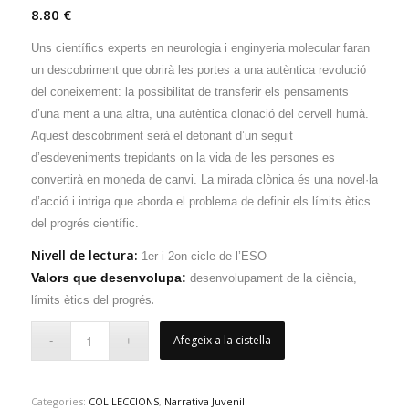
8.80
€
Uns científics experts en neurologia i enginyeria molecular faran
un descobriment que obrirà les portes a una autèntica revolució
del coneixement: la possibilitat de transferir els pensaments
d’una ment a una altra, una autèntica clonació del cervell humà.
Aquest descobriment serà el detonant d’un seguit
d’esdeveniments trepidants on la vida de les persones es
convertirà en moneda de canvi. La mirada clònica és una novel·la
d’acció i intriga que aborda el problema de definir els límits ètics
del progrés científic.
Nivell de lectura:
1er i 2on cicle de l’ESO
Valors que desenvolupa:
desenvolupament de la ciència,
.
límits ètics del progrés
Afegeix a la cistella
Categories:
COL.LECCIONS
,
Narrativa Juvenil