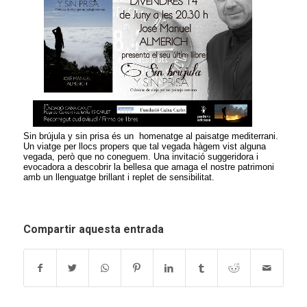
Sin brújula y sin prisa
é
s un homena
tg
e al paisat
g
e mediterr
ani
.
Un viat
g
e p
e
r llocs propers que tal vegada hàgem vist alguna
vegada, però que no conegue
m
.
Una invitació
suggeridora i
evocadora a descobrir la bellesa que amaga el nostre patrimoni
amb un llenguatge brillant i replet de sensibilitat
.
Compartir aquesta entrada