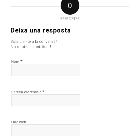
0
RESPOSTES
Deixa una resposta
Vols unir-te a la conversa?
No dubtis a contribuir!
*
Nom
*
Correu electrònic
Lloc web