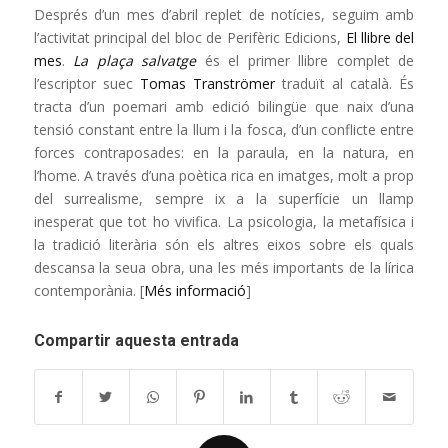
Després d’un mes d’abril replet de notícies, seguim amb
l’activitat principal del bloc de Perifèric Edicions,
El llibre del
mes
.
La plaça salvatge
és el primer llibre complet de
l’escriptor suec
Tomas Tranströmer
traduït al català. És
tracta d’un poemari amb edició bilingüe que naix d’una
tensió constant entre la llum i la fosca, d’un conflicte entre
forces contraposades: en la paraula, en la natura, en
l’home. A través d’una poètica rica en imatges, molt a prop
del surrealisme, sempre ix a la superfície un llamp
inesperat que tot ho vivifica. La psicologia, la metafísica i
la tradició literària són els altres eixos sobre els quals
descansa la seua obra, una les més importants de la lírica
contemporània. [
Més informació
]
Compartir aquesta entrada