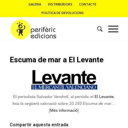
GALERIA
DISTRIBUÏDORS
CONTACTE
POLÍTICA DE DEVOLUCIONS
Escuma de mar a El Levante
El periodista Salvador Vendrell, al periòdic el
El Levante
,
feia la següent valoració sobre
10.193 Escuma de mar
…
[
Més informació
]
Compartir aquesta entrada