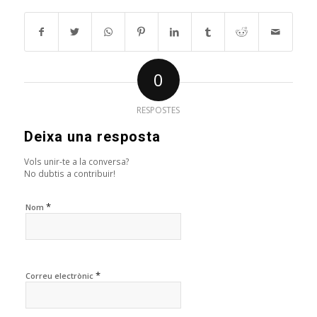
0
RESPOSTES
Deixa una resposta
Vols unir-te a la conversa?
No dubtis a contribuir!
*
Nom
*
Correu electrònic