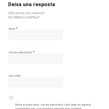
Deixa una resposta
Vols unir-te a la conversa?
No dubtis a contribuir!
*
Nom
*
Correu electrònic
Lloc web
Desa el meu nom, correu electrònic i lloc web en aquest
navegador per a la pròxima vegada que comenti.