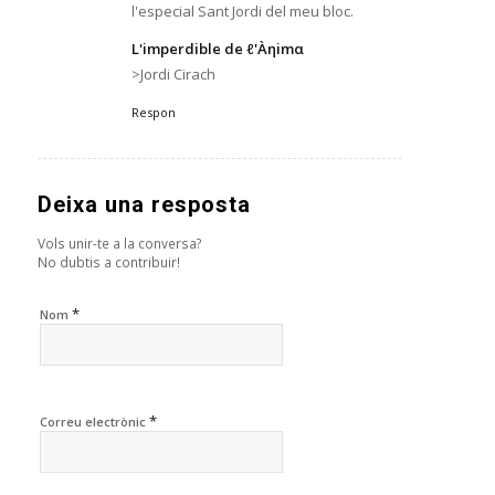
l'especial Sant Jordi del meu bloc.
L'imperdible de ℓ'Àηimα
>Jordi Cirach
Respon
Deixa una resposta
Vols unir-te a la conversa?
No dubtis a contribuir!
*
Nom
*
Correu electrònic