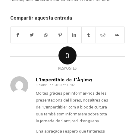
Compartir aquesta entrada
0
RESPOSTES
L'imperdible de ℓ'Àηimα
8 d'abril de 2010 at 16:02
says:
Moltes gràcies per informar-nos de les
presentacions del llibres, nosaltres des
de "L'imperdible" com a bloc de cultura
que també som informarem sobre tota
la jornada de Sant Jordi d'enguany.
Una abraçada i espero que t'interessi