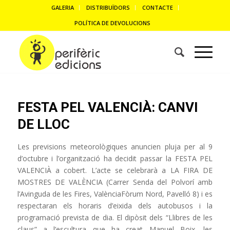
GALERIA
DISTRIBUÏDORS
CONTACTE
POLÍTICA DE DEVOLUCIONS
FESTA PEL VALENCIÀ: CANVI
DE LLOC
Les previsions meteorològiques anuncien pluja per al 9
d’octubre i l’organització ha decidit passar la FESTA PEL
VALENCIÀ a cobert. L’acte se celebrarà a LA FIRA DE
MOSTRES DE VALÈNCIA (Carrer Senda del Polvorí amb
l’Avinguda de les Fires, ValènciaFòrum Nord, Pavelló 8) i es
respectaran els horaris d’eixida dels autobusos i la
programació prevista de dia. El dipòsit dels “Llibres de les
claus” a l’escultura que ha creat Manuel Boix, les