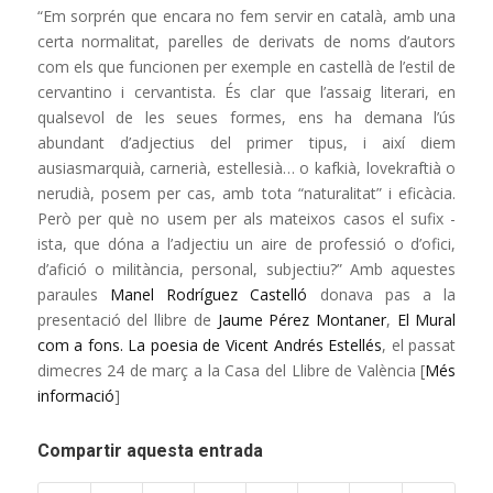
“Em sorprén que encara no fem servir en català, amb una
certa normalitat, parelles de derivats de noms d’autors
com els que funcionen per exemple en castellà de l’estil de
cervantino i cervantista. És clar que l’assaig literari, en
qualsevol de les seues formes, ens ha demana l’ús
abundant d’adjectius del primer tipus, i així diem
ausiasmarquià, carnerià, estellesià… o kafkià, lovekraftià o
nerudià, posem per cas, amb tota “naturalitat” i eficàcia.
Però per què no usem per als mateixos casos el sufix -
ista, que dóna a l’adjectiu un aire de professió o d’ofici,
d’afició o militància, personal, subjectiu?” Amb aquestes
paraules
Manel Rodríguez Castelló
donava pas a la
presentació del llibre de
Jaume Pérez Montaner
,
El Mural
com a fons. La poesia de Vicent Andrés Estellés
, el passat
dimecres 24 de març a la Casa del Llibre de València [
Més
informació
]
Compartir aquesta entrada