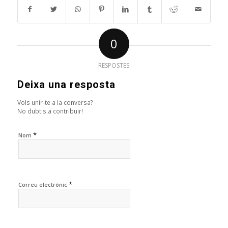
0
RESPOSTES
Deixa una resposta
Vols unir-te a la conversa?
No dubtis a contribuir!
*
Nom
*
Correu electrònic