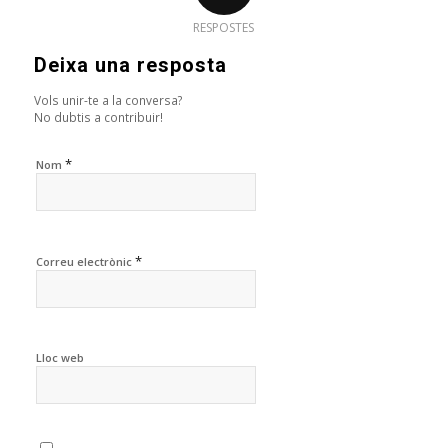
RESPOSTES
Deixa una resposta
Vols unir-te a la conversa?
No dubtis a contribuir!
*
Nom
*
Correu electrònic
Lloc web