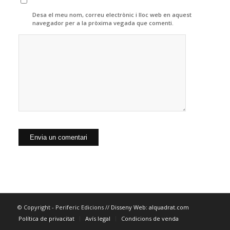
Desa el meu nom, correu electrònic i lloc web en aquest
navegador per a la pròxima vegada que comenti.
© Copyright - Periferic Edicions //
Disseny Web: alquadrat.com
Política de privacitat
Avís legal
Condicions de venda