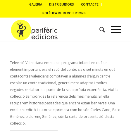
GALERIA
DISTRIBUÏDORS
CONTACTE
POLÍTICA DE DEVOLUCIONS
Televisió Valenciana emetia un programa infantil en què un
element important era el racó del conte: sis o set minuts en què
contacontes valencians comptaven a alumnes d’algun centre
escolar un conte tradicional, generalment adaptat i moltes
vegades reelaborat a partir de la seua pròpia experiència. Així, la
col·lecció Sambòrik és la referència dels més menuts. En ella
recuperem històries passades que encara estan ben vives. Una
excel·lent edició i autors de primera com ho són Carles Cano, Paco
Giménez o Llorenç Giménez, són la carta de presentació d’esta
col·lecció.