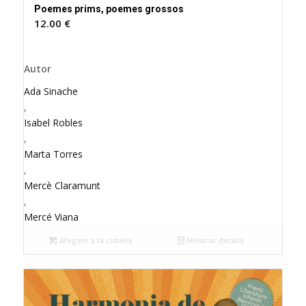
Poemes prims, poemes grossos
12.00
€
Autor
Ada Sinache
,
Isabel Robles
,
Marta Torres
,
Mercè Claramunt
,
Mercé Viana
Afegeix a la cistella
Mostrar detalls