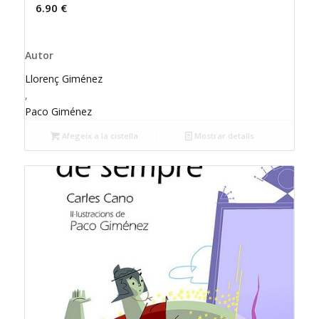
6.90
€
Autor
Llorenç Giménez
,
Paco Giménez
Afegeix a la cistella
Mostrar detalls