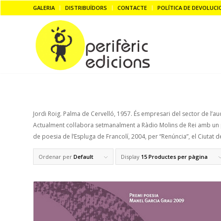
GALERIA
DISTRIBUÏDORS
CONTACTE
POLÍTICA DE DEVOLUCI
Jordi Roig. Palma de Cervelló, 1957. És empresari del sector de l’aud
Actualment col·labora setmanalment a Ràdio Molins de Rei amb un p
de poesia de l’Espluga de Francolí, 2004, per “Renúncia”, el Ciutat 
Ordenar per
Default
Display
15 Productes per pàgina