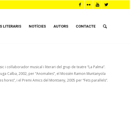
S LITERARIS
NOTÍCIES
AUTORS
CONTACTE
 i col·laborador musical i literari del grup de teatre “La Palma”.
spluga Calba, 2002, per “Anomalies”, el Mossèn Ramon Muntanyola
 hores”, i el Premi Amics del Montseny, 2005 per “Fets paral·lels”.