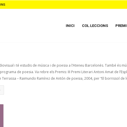
ONS
INICI
COL.LECCIONS
PREMI
iovisual i té estudis de música i de poesia a l’Ateneu Barcelonès. També és músic
rograma de poesia. Va rebre els Premis: III Premi Literari Antoni Amat de l’E
de Terrassa – Raimundo Ramírez de Antón de poesia, 2004, per “El borrissol de les