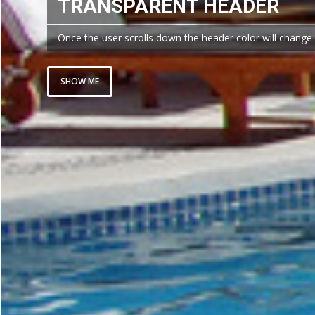
TRANSPARENT HEADER
Once the user scrolls down the header color will change
SHOW ME