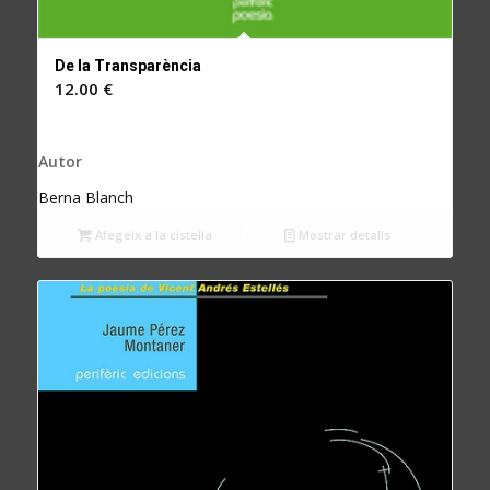
De la Transparència
12.00
€
Autor
Berna Blanch
Afegeix a la cistella
Mostrar detalls