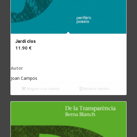
Jardí clos
11.90
€
Autor
Joan Campos
Afegeix a la cistella
Mostrar detalls