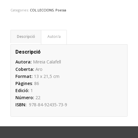
Categories:
COL.LECCIONS
,
Poesia
Descripció
Descripció
Autora:
Mireia Calafell
Coberta:
Aro
Format:
13 x 21,5 cm
Pàgines
:
86
Edició:
1
Número:
22
ISBN:
978-84-92435-73-9