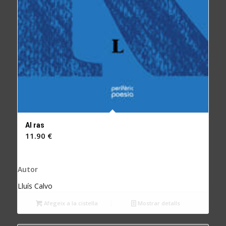
Al ras
11.90
€
Autor
Lluís Calvo
Afegeix a la cistella
Mostrar detalls