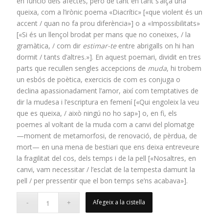
en funció dels afectes, però de tant en tant s’alça una
queixa, com a l’irònic poema «Diacrític» [«que violent és un
accent / quan no fa prou diferència»] o a «Impossibilitats»
[«Si és un llençol brodat per mans que no coneixes, / la
gramàtica, / com dir
estimar-te
entre abrigalls on hi han
dormit / tants d’altres.»]. En aquest poemari, dividit en tres
parts que recullen sengles accepcions de
muda
, hi trobem
un esbós de poètica, exercicis de com es conjuga o
declina apassionadament l’amor, així com temptatives de
dir la mudesa i l’escriptura en femení [«Qui engoleix la veu
que es queixa, / això ningú no ho sap»] o, en fi, els
poemes al voltant de la muda com a canvi del plomatge
—moment de metamorfosi, de renovació, de pèrdua, de
mort— en una mena de bestiari que ens deixa entreveure
la fragilitat del cos, dels temps i de la pell [«Nosaltres, en
canvi, vam necessitar / l’esclat de la tempesta damunt la
pell / per pressentir que el bon temps se’ns acabava»].
Afegeix a la cistella