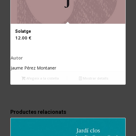
Solatge
12.00
€
Autor
Jaume Pérez Montaner
Afegeix a la cistella
Mostrar detalls
Productes relacionats