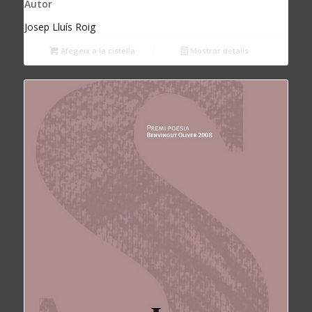
Autor
Josep Lluís Roig
Afegeix a la cistella
Mostrar detalls