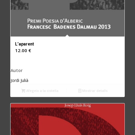
L’aparent
12.00
€
Autor
Jordi Julià
Afegeix a la cistella
Mostrar detalls