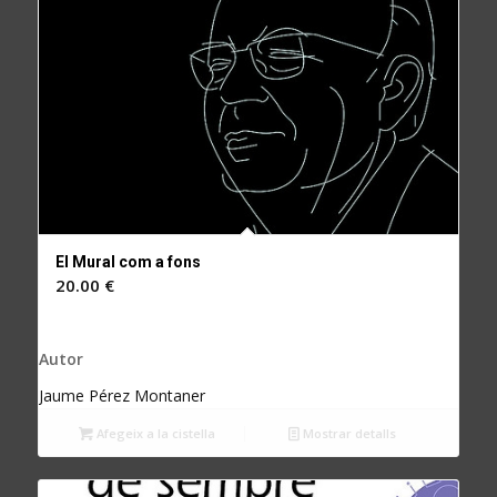
El Mural com a fons
20.00
€
Autor
Jaume Pérez Montaner
Afegeix a la cistella
Mostrar detalls