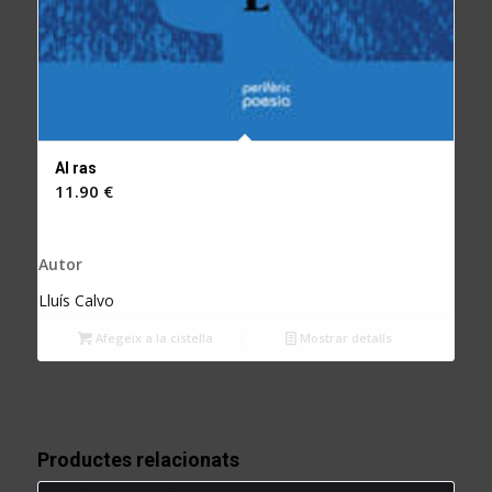
Al ras
11.90
€
Autor
Lluís Calvo
Afegeix a la cistella
Mostrar detalls
Productes relacionats