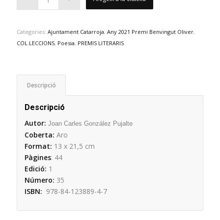
Categories:
Ajuntament Catarroja
,
Any 2021 Premi Benvingut Oliver
,
COL.LECCIONS
,
Poesia
,
PREMIS LITERARIS
Descripció
Descripció
Autor:
Joan Carles González Pujalte
Coberta:
Aro
Format:
13 x 21,5 cm
Pàgines
: 44
Edició:
1
Número:
35
ISBN:
978-84-123889-4-7