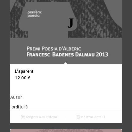
L’aparent
12.00
€
Autor
Jordi Julià
Afegeix a la cistella
Mostrar detalls