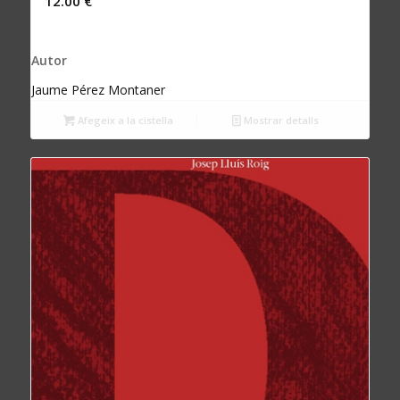
12.00
€
Autor
Jaume Pérez Montaner
Afegeix a la cistella
Mostrar detalls