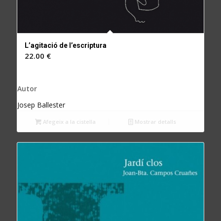
L’agitació de l’escriptura
22.00
€
Autor
Josep Ballester
Afegeix a la cistella
Mostrar detalls