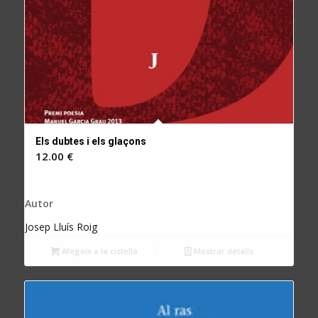
Els dubtes i els glaçons
12.00
€
Autor
Josep Lluís Roig
Afegeix a la cistella
Mostrar detalls