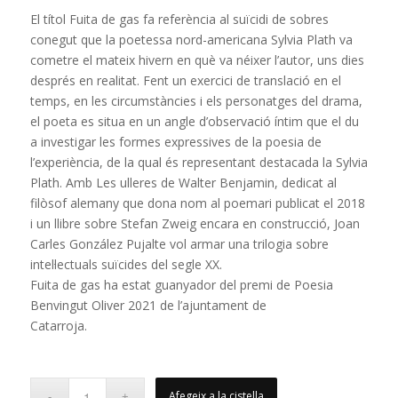
El títol Fuita de gas fa referència al suïcidi de sobres
conegut que la poetessa nord-americana Sylvia Plath va
cometre el mateix hivern en què va néixer l’autor, uns dies
després en realitat. Fent un exercici de translació en el
temps, en les circumstàncies i els personatges del drama,
el poeta es situa en un angle d’observació íntim que el du
a investigar les formes expressives de la poesia de
l’experiència, de la qual és representant destacada la Sylvia
Plath. Amb Les ulleres de Walter Benjamin, dedicat al
filòsof alemany que dona nom al poemari publicat el 2018
i un llibre sobre Stefan Zweig encara en construcció, Joan
Carles González Pujalte vol armar una trilogia sobre
intel·lectuals suïcides del segle XX.
Fuita de gas ha estat guanyador del premi de Poesia
Benvingut Oliver 2021 de l’ajuntament de
Catarroja.
Afegeix a la cistella