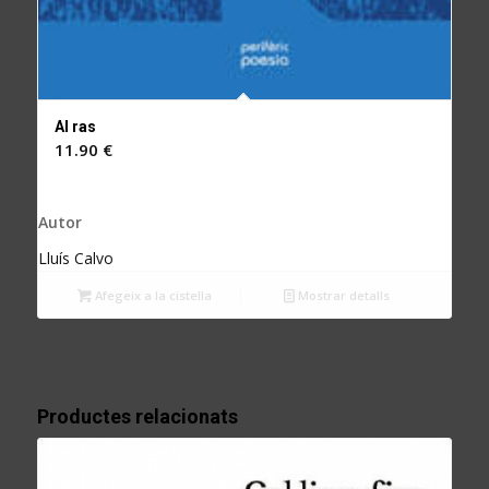
Al ras
11.90
€
Autor
Lluís Calvo
Afegeix a la cistella
Mostrar detalls
Productes relacionats