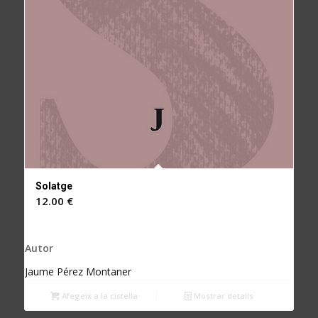
Solatge
12.00
€
Autor
Jaume Pérez Montaner
Afegeix a la cistella
Mostrar detalls