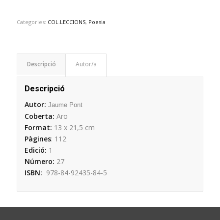
Categories:
COL.LECCIONS
,
Poesia
Descripció
Descripció
Autor:
Jaume Pont
Coberta:
Aro
Format:
13 x 21,5 cm
Pàgines
: 112
Edició:
1
Número:
27
ISBN:
978-84-92435-84-5