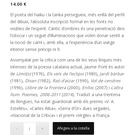
14.00
€
El poeta del haiku i la tanka persegueix, més enllà del perfil
del dibuix, l’absoluta inscripció formal en les fonts no
visibles de l’esperit. Càntic d’ombres és una penetració dins
l’obscur i un seguit d’il·luminacions que volen donar sentit a
la noció de camí i, amb ella, a l’experiència d’un viatge
interior sense principi ni fi.
Assenyalat per la crítica com una de les veus líriques més
intenses de la poesia catalana actual, Jaume Pont és autor
de
Límit(s)
(1976),
Els vels de l’eclipsi
(1980),
Jardí bàrbar
(1981),
Divan
(1982),
Raó d’atzar
(1990),
Vol de cendres
(1996),
Llibre de la Frontera
(2000),
Enlloc
(2007) i
L’altra
llum. Poemes, 2006-2011
(2014). Traduït a una trentena
de llengües, ha estat guardonat amb els premis «V. A.
Estellés», «Carles Riba», «Serra d’Or» dues vegades,
«Nacional de la Crítica» i el premi «Virgile» a França.
Afegeix a la cistella