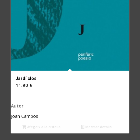
Jardí clos
11.90
€
Autor
Joan Campos
Afegeix a la cistella
Mostrar detalls