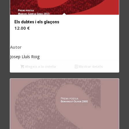
Els dubtes i els glaçons
12.00
€
Autor
Josep Lluís Roig
Afegeix a la cistella
Mostrar detalls