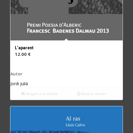
L’aparent
12.00
€
Autor
Jordi Julià
Afegeix a la cistella
Mostrar detalls