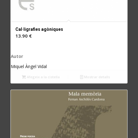
Cal·ligrafies agòniques
13.90
€
Autor
Miquel Àngel Vidal
Afegeix a la cistella
Mostrar detalls