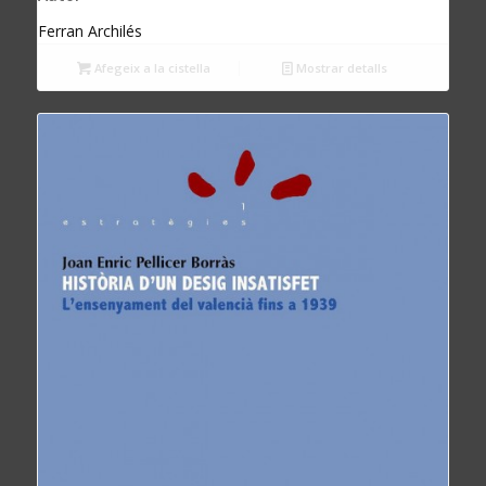
Ferran Archilés
Afegeix a la cistella
Mostrar detalls